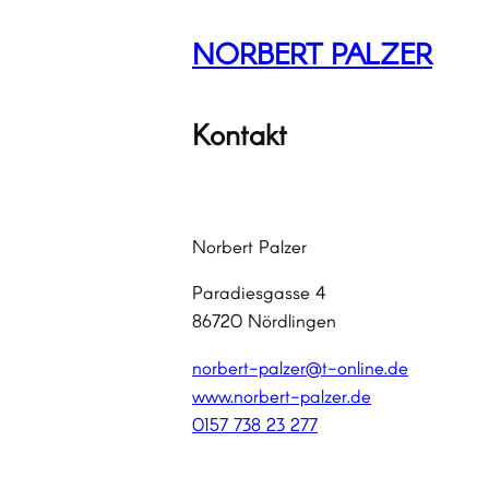
Zum
NORBERT PALZER
Inhalt
springen
Kontakt
Norbert Palzer
Paradiesgasse 4
86720 Nördlingen
norbert-palzer@t-online.de
www.norbert-palzer.de
0157 738 23 277