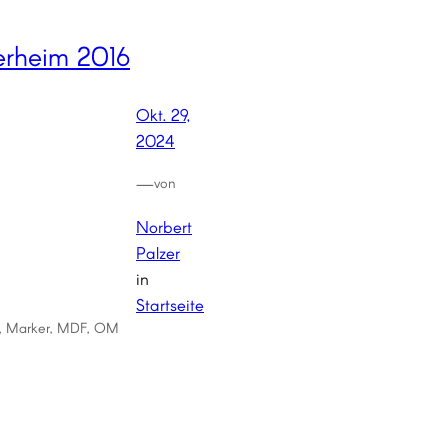
erheim 2016
Okt. 29,
2024
—
von
Norbert
Palzer
in
Startseite
l, Marker, MDF, OM