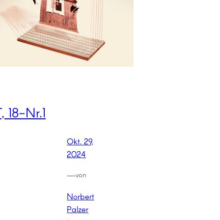
, 18-Nr.1
Okt. 29,
2024
—
von
Norbert
Palzer