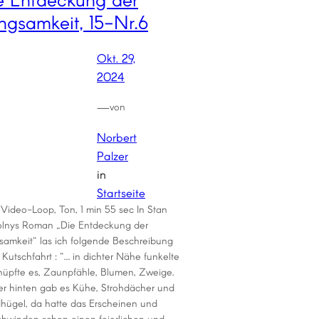
ngsamkeit, 15-Nr.6
Okt. 29,
2024
—
von
Norbert
Palzer
in
Startseite
Video-Loop, Ton, 1 min 55 sec In Stan
lnys Roman „Die Entdeckung der
samkeit“ las ich folgende Beschreibung
 Kutschfahrt : “… in dichter Nähe funkelte
hüpfte es, Zaunpfähle, Blumen, Zweige.
er hinten gab es Kühe, Strohdächer und
hügel, da hatte das Erscheinen und
chwinden schon einen feierlichen und