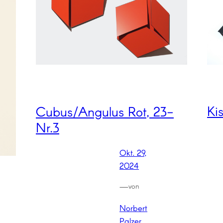
Ki
Cubus/Angulus Rot, 23-
Nr.3
Okt. 29,
2024
—
von
Norbert
Palzer