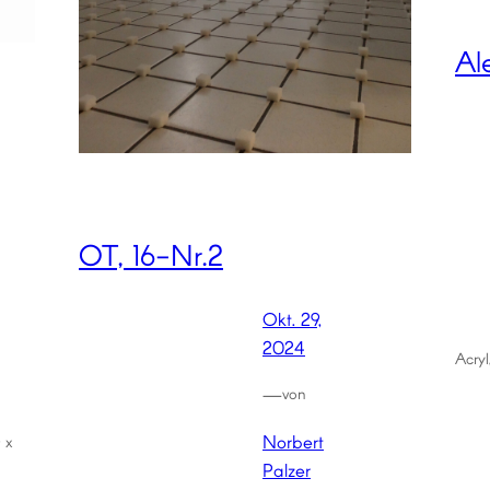
Al
OT, 16-Nr.2
Okt. 29,
2024
Acry
—
von
Norbert
 x
Palzer