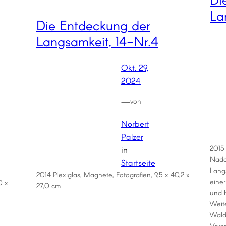
La
Die Entdeckung der
Langsamkeit, 14-Nr.4
Okt. 29,
2024
—
von
Norbert
Palzer
2015 
in
Nado
Startseite
Lang
2014 Plexiglas, Magnete, Fotografien, 9,5 x 40,2 x
einer
0 x
27,0 cm
und 
Weit
Wald
Vers