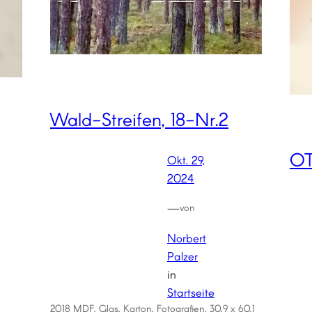
Wald-Streifen, 18-Nr.2
OT
Okt. 29,
2024
—
von
Norbert
Palzer
in
Startseite
2018 MDF, Glas, Karton, Fotografien, 30,9 x 60,1