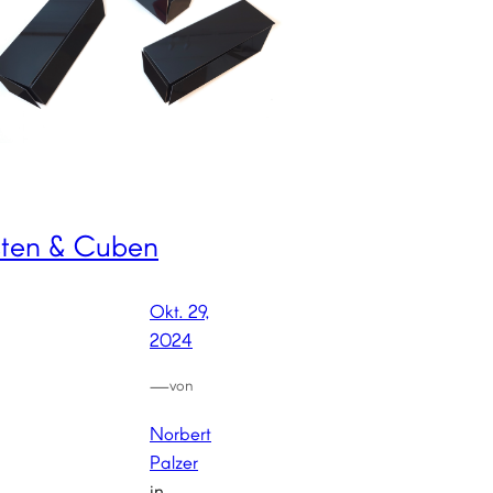
sten & Cuben
Okt. 29,
2024
—
von
Norbert
Palzer
in