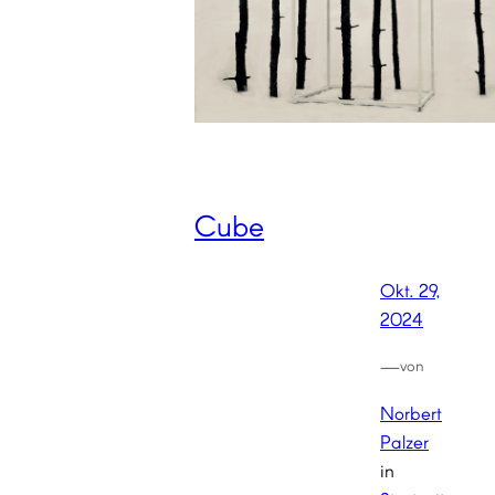
Cube
Okt. 29,
2024
—
von
Norbert
Palzer
in