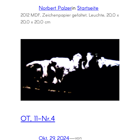
Norbert Palzer
in
Startseite
2012 MDF, Zeichenpapier gefaltet, Leuchte, 20,0 x
20,0 x 20,0 cm
OT, 11-Nr.4
Okt. 29, 2024
—
von